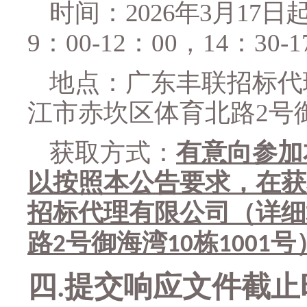
时间：
2026年
3
月
17
日
9：00-12：00，14：
3
0-
地点：
广东丰联招标代
江市赤坎区体育北路
2号
获取方式：
有意向参加
以按照本公告要求，在获
招标代理有限公司（详细
路
号御海湾
栋
号
2
10
1001
四
提交响应文件截止
.