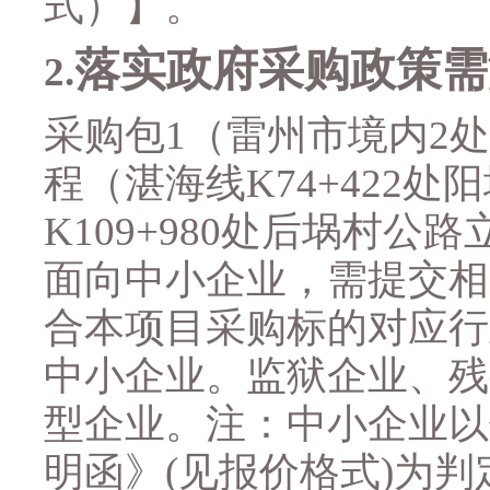
式）】
。
落实政府采购政策需
2
.
采购包
1
（
雷州市境内
2
处
程（湛海线
K74+422
处阳
K109+980
处后埚村公路
面向中小企业，需提交相
合本项目采购标的对应行
中小企业。监狱企业、残
型企业。注：中小企业以
明函》
(
见报价格式
)
为判