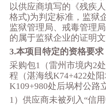
以供应商填写的《残疾人
格式
)
为判定标准，监狱
监狱管理局、戒毒管理
的属于监狱企业的证明文
3.
本项目特定的资格要求
采购包
1
（
雷州市境内
2
处
程（湛海线
K74+422
处阳
K109+980
处后埚村公路
1）
供应商未被列入
“信