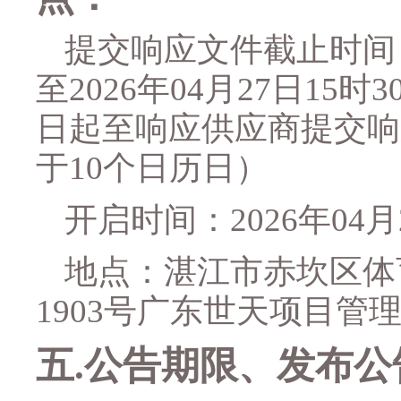
提交响应文件截止时间
至2026年
04
月
27
日
15
时
3
日起至响应供应商提交响
于
10
个日历日）
开启时间
：
2026年
04
月
地点：
湛江市赤坎区体
1903
号广东世天项目管
五
.
公告期限、发布公