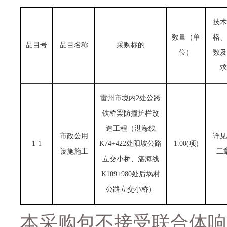
技术
数量（单
格、
品目号
品目名称
采购标的
位）
数及
求
雷州市境内
2
处公跨
铁桥梁防撞护栏改
造工程（湛海线
市政公用
详见
1-1
K74+422
处阳坡公路
1.00(
项
)
设施施工
二
立交小桥、湛海线
K109+980
处后埚村
公路立交小桥）
本采购包不接受联合体响