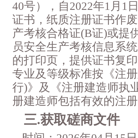
40
号），自
2022
年
1
月
1
证书，纸质注册证书作废
产考核合格证
(B
证
)
或提
员安全生产考核信息系统
的打印页，提供证书复印
专业及等级标准按《注册
行
)
》及《注册建造师执
册建造师包括有效的注册
三
.
获取磋商文件
时间：
2026年
04
月
15
日