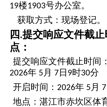
楼
号办公室
。
19
1903
获取方式：
现场登记。
四
提交响应文件截止
.
点：
提交响应文件截止时间
年
月
日
时
分
2026
5
7
9
30
开启时间
：
年
月
2026
5
7
地点：
湛江市赤坎区体