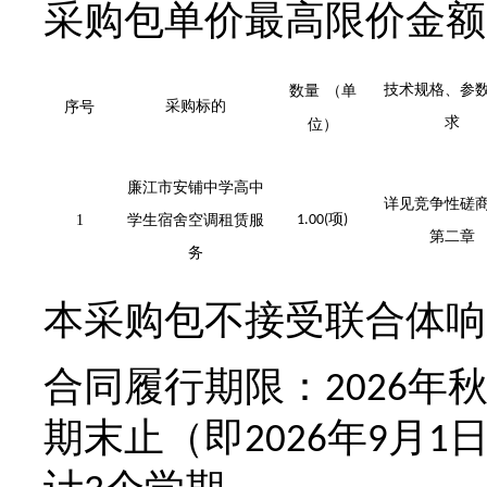
采购包
单价最高限价
金额
数量
（单
技术规格、参
序号
采购标的
求
位）
廉江市安铺中学高中
详见竞争性磋
项
1
学生宿舍空调租赁服
1.00(
)
第二章
务
本采购包不接受联合体响
合同履行期限：
年
2026
期末止（即
年
月
2026
9
1